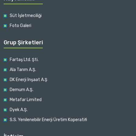
Süt İşletmeciliği
Foto Galeri
Grup Şirketleri
Fartaş Ltd. Şti.
Ala Tarım A.Ş.
DK Enerji İnşaat A.Ş
Demum A.Ş.
Metafar Limited
Dyek A.Ş.
S.S. Yenilenebilir Enerji Üretim Koperatifi