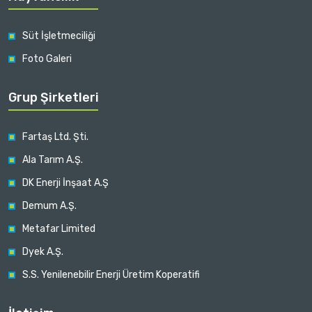
Süt İşletmeciliği
Foto Galeri
Grup Şirketleri
Fartaş Ltd. Şti.
Ala Tarım A.Ş.
DK Enerji İnşaat A.Ş
Demum A.Ş.
Metafar Limited
Dyek A.Ş.
S.S. Yenilenebilir Enerji Üretim Koperatifi