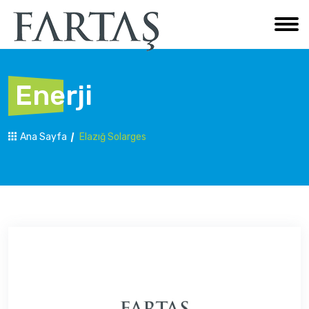
Enerji
Ana Sayfa
Elazığ Solarges