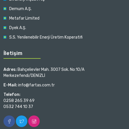
Demum A.Ş.
Metafar Limited
Dyek A.Ş.
S.S. Yenilenebilir Enerji Üretim Koperatifi
İletişim
Adres:
Bahçelievler Mah. 3007 Sok. No:10/A
Merkezefendi/DENİZLİ
E-Mail:
info@fartas.com.tr
Telefon:
0258 265 39 69
0532 744 10 37