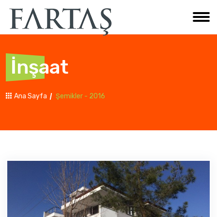
İnşaat
Ana Sayfa
Şemikler - 2016