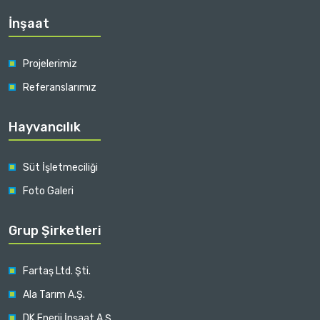
İnşaat
Projelerimiz
Referanslarımız
Hayvancılık
Süt İşletmeciliği
Foto Galeri
Grup Şirketleri
Fartaş Ltd. Şti.
Ala Tarım A.Ş.
DK Enerji İnşaat A.Ş