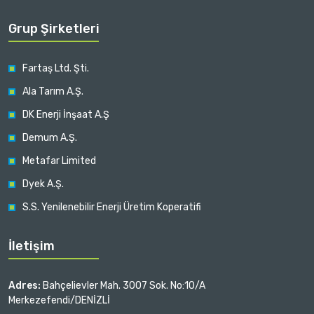
Grup Şirketleri
Fartaş Ltd. Şti.
Ala Tarım A.Ş.
DK Enerji İnşaat A.Ş
Demum A.Ş.
Metafar Limited
Dyek A.Ş.
S.S. Yenilenebilir Enerji Üretim Koperatifi
İletişim
Adres:
Bahçelievler Mah. 3007 Sok. No:10/A
Merkezefendi/DENİZLİ