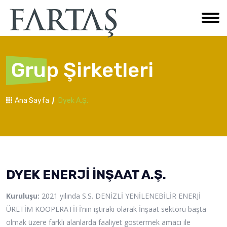
Grup Şirketleri
Ana Sayfa
Dyek A.Ş.
DYEK ENERJİ İNŞAAT A.Ş.
Kuruluşu:
2021 yılında S.S. DENİZLİ YENİLENEBİLİR ENERJİ
ÜRETİM KOOPERATİFİ’nin iştiraki olarak İnşaat sektörü başta
olmak üzere farklı alanlarda faaliyet göstermek amacı ile