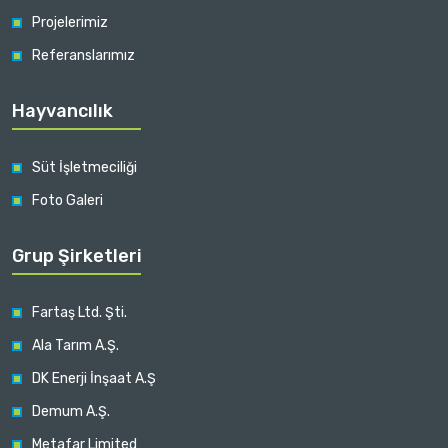
Projelerimiz
Referanslarımız
Hayvancılık
Süt İşletmeciliği
Foto Galeri
Grup Şirketleri
Fartaş Ltd. Şti.
Ala Tarım A.Ş.
DK Enerji İnşaat A.Ş
Demum A.Ş.
Metafar Limited