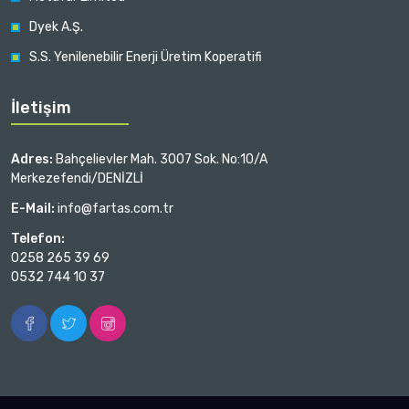
Dyek A.Ş.
S.S. Yenilenebilir Enerji Üretim Koperatifi
İletişim
Adres:
Bahçelievler Mah. 3007 Sok. No:10/A
Merkezefendi/DENİZLİ
E-Mail:
info@fartas.com.tr
Telefon:
0258 265 39 69
0532 744 10 37