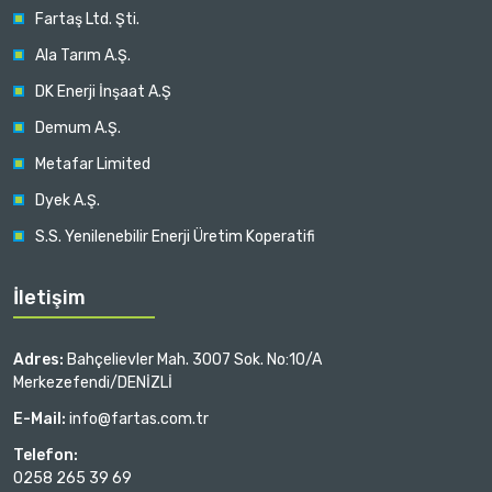
Fartaş Ltd. Şti.
Ala Tarım A.Ş.
DK Enerji İnşaat A.Ş
Demum A.Ş.
Metafar Limited
Dyek A.Ş.
S.S. Yenilenebilir Enerji Üretim Koperatifi
İletişim
Adres:
Bahçelievler Mah. 3007 Sok. No:10/A
Merkezefendi/DENİZLİ
E-Mail:
info@fartas.com.tr
Telefon:
0258 265 39 69