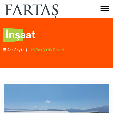
İnşaat
Ana Sayfa
120 Baş Çiftlik Projesi